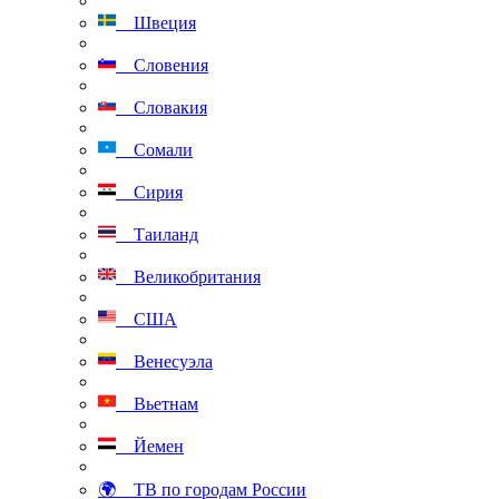
Швеция
Словения
Словакия
Сомали
Сирия
Таиланд
Великобритания
США
Венесуэла
Вьетнам
Йемен
🌍 ТВ по городам России