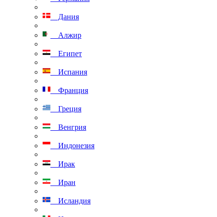
Дания
Алжир
Египет
Испания
Франция
Греция
Венгрия
Индонезия
Ирак
Иран
Исландия