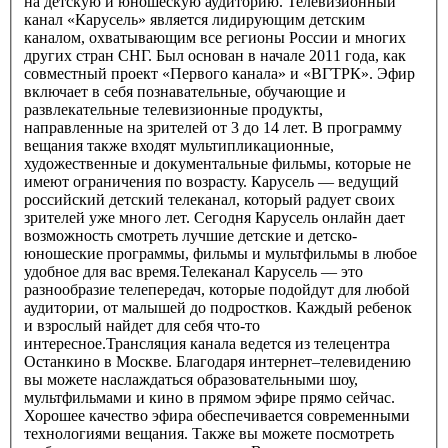
на детскую и юношескую аудиторию. Телевизионный
канал «Карусель» является лидирующим детским
каналом, охватывающим все регионы России и многих
других стран СНГ. Был основан в начале 2011 года, как
совместный проект «Первого канала» и «ВГТРК». Эфир
включает в себя познавательные, обучающие и
развлекательные телевизионные продукты,
направленные на зрителей от 3 до 14 лет. В программу
вещания также входят мультипликационные,
художественные и документальные фильмы, которые не
имеют ограничения по возрасту. Карусель — ведущий
российский детский телеканал, который радует своих
зрителей уже много лет. Сегодня Карусель онлайн дает
возможность смотреть лучшие детские и детско-
юношеские программы, фильмы и мультфильмы в любое
удобное для вас время.Телеканал Карусель — это
разнообразие телепередач, которые подойдут для любой
аудитории, от малышей до подростков. Каждый ребенок
и взрослый найдет для себя что-то
интересное.Трансляция канала ведется из телецентра
Останкино в Москве. Благодаря интернет–телевидению
вы можете наслаждаться образовательными шоу,
мультфильмами и кино в прямом эфире прямо сейчас.
Хорошее качество эфира обеспечивается современными
технологиями вещания. Также вы можете посмотреть