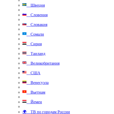
Швеция
Словения
Словакия
Сомали
Сирия
Таиланд
Великобритания
США
Венесуэла
Вьетнам
Йемен
🌍 ТВ по городам России