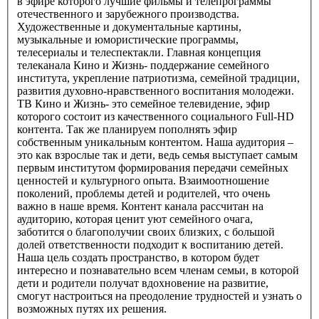
в эфире которого лучшие фильмы и телепрограммы
отечественного и зарубежного производства.
Художественные и документальные картины,
музыкальные и юмористические программы,
телесериалы и телеспектакли. Главная концепция
телеканала Кино и Жизнь- поддержание семейного
института, укрепление патриотизма, семейной традиции,
развития духовно-нравственного воспитания молодежи.
ТВ Кино и Жизнь- это семейное телевидение, эфир
которого состоит из качественного социального Full-HD
контента. Так же планируем пополнять эфир
собственным уникальным контентом. Наша аудитория –
это как взрослые так и дети, ведь семья выступает самым
первым институтом формирования передачи семейных
ценностей и культурного опыта. Взаимоотношение
поколений, проблемы детей и родителей, что очень
важно в наше время. Контент канала рассчитан на
аудиторию, которая ценит уют семейного очага,
заботится о благополучии своих близких, с большой
долей ответственности подходит к воспитанию детей.
Наша цель создать пространство, в котором будет
интересно и познавательно всем членам семьи, в которой
дети и родители получат вдохновение на развитие,
смогут настроиться на преодоление трудностей и узнать о
возможных путях их решения.