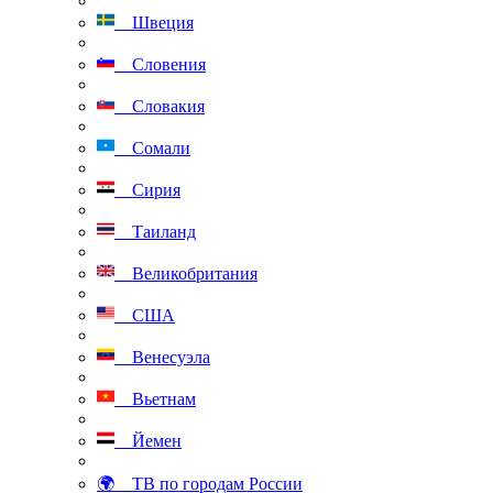
Швеция
Словения
Словакия
Сомали
Сирия
Таиланд
Великобритания
США
Венесуэла
Вьетнам
Йемен
🌍 ТВ по городам России