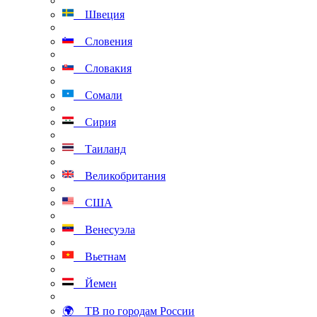
Швеция
Словения
Словакия
Сомали
Сирия
Таиланд
Великобритания
США
Венесуэла
Вьетнам
Йемен
🌍 ТВ по городам России