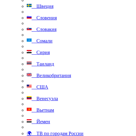
Швеция
Словения
Словакия
Сомали
Сирия
Таиланд
Великобритания
США
Венесуэла
Вьетнам
Йемен
🌍 ТВ по городам России