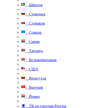
Швеция
Словения
Словакия
Сомали
Сирия
Таиланд
Великобритания
США
Венесуэла
Вьетнам
Йемен
🌍 ТВ по городам России