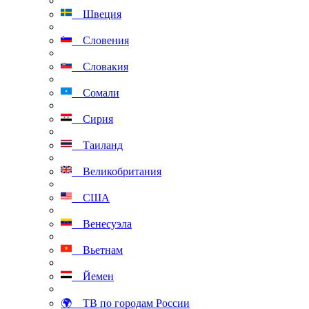
Швеция
Словения
Словакия
Сомали
Сирия
Таиланд
Великобритания
США
Венесуэла
Вьетнам
Йемен
🌍 ТВ по городам России