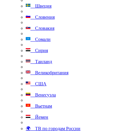
Швеция
Словения
Словакия
Сомали
Сирия
Таиланд
Великобритания
США
Венесуэла
Вьетнам
Йемен
🌍 ТВ по городам России