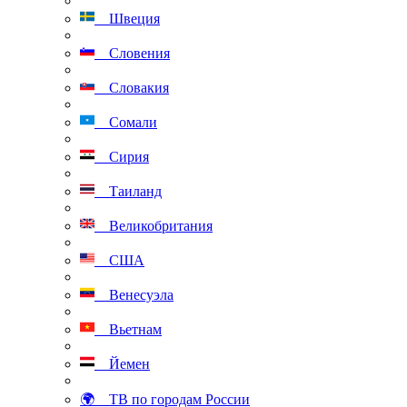
Швеция
Словения
Словакия
Сомали
Сирия
Таиланд
Великобритания
США
Венесуэла
Вьетнам
Йемен
🌍 ТВ по городам России