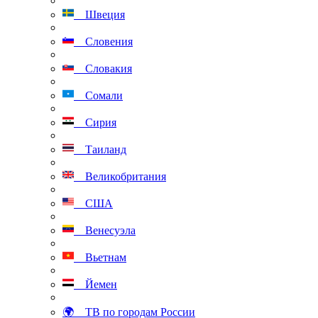
Швеция
Словения
Словакия
Сомали
Сирия
Таиланд
Великобритания
США
Венесуэла
Вьетнам
Йемен
🌍 ТВ по городам России