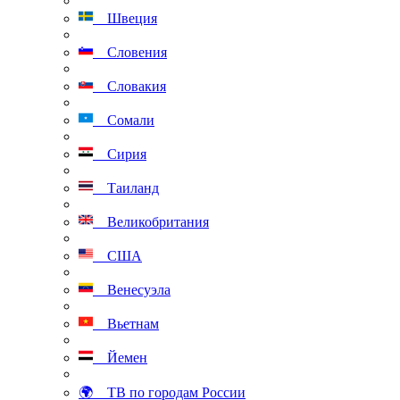
Швеция
Словения
Словакия
Сомали
Сирия
Таиланд
Великобритания
США
Венесуэла
Вьетнам
Йемен
🌍 ТВ по городам России