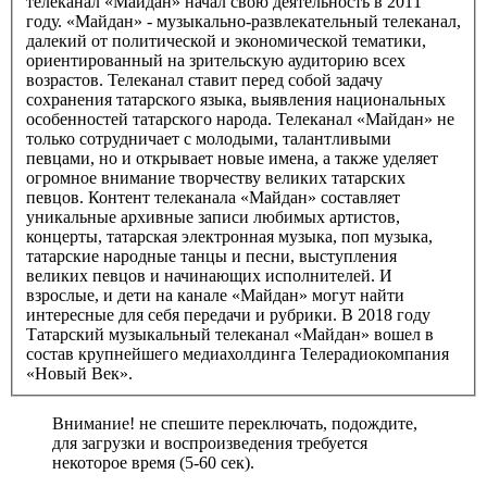
телеканал «Майдан» начал свою деятельность в 2011
году. «Майдан» - музыкально-развлекательный телеканал,
далекий от политической и экономической тематики,
ориентированный на зрительскую аудиторию всех
возрастов. Телеканал ставит перед собой задачу
сохранения татарского языка, выявления национальных
особенностей татарского народа. Телеканал «Майдан» не
только сотрудничает с молодыми, талантливыми
певцами, но и открывает новые имена, а также уделяет
огромное внимание творчеству великих татарских
певцов. Контент телеканала «Майдан» составляет
уникальные архивные записи любимых артистов,
концерты, татарская электронная музыка, поп музыка,
татарские народные танцы и песни, выступления
великих певцов и начинающих исполнителей. И
взрослые, и дети на канале «Майдан» могут найти
интересные для себя передачи и рубрики. В 2018 году
Татарский музыкальный телеканал «Майдан» вошел в
состав крупнейшего медиахолдинга Телерадиокомпания
«Новый Век».
Внимание! не спешите переключать, подождите,
для загрузки и воспроизведения требуется
некоторое время (5-60 сек).