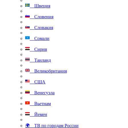
Швеция
Словения
Словакия
Сомали
Сирия
Таиланд
Великобритания
США
Венесуэла
Вьетнам
Йемен
🌍 ТВ по городам России