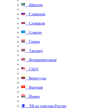
Швеция
Словения
Словакия
Сомали
Сирия
Таиланд
Великобритания
США
Венесуэла
Вьетнам
Йемен
🌍 ТВ по городам России