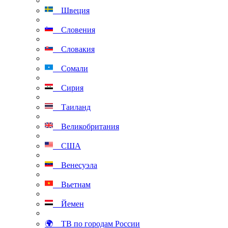
Швеция
Словения
Словакия
Сомали
Сирия
Таиланд
Великобритания
США
Венесуэла
Вьетнам
Йемен
🌍 ТВ по городам России