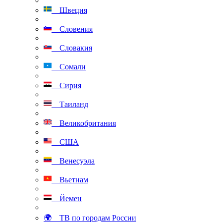
Швеция
Словения
Словакия
Сомали
Сирия
Таиланд
Великобритания
США
Венесуэла
Вьетнам
Йемен
🌍 ТВ по городам России