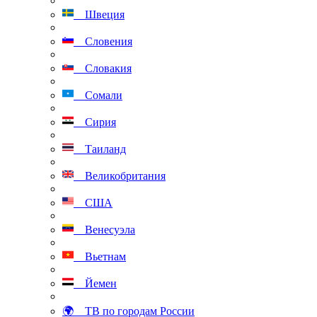
Швеция
Словения
Словакия
Сомали
Сирия
Таиланд
Великобритания
США
Венесуэла
Вьетнам
Йемен
🌍 ТВ по городам России