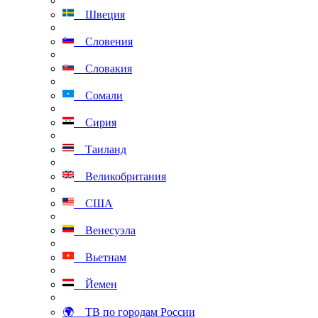
Швеция
Словения
Словакия
Сомали
Сирия
Таиланд
Великобритания
США
Венесуэла
Вьетнам
Йемен
🌍 ТВ по городам России