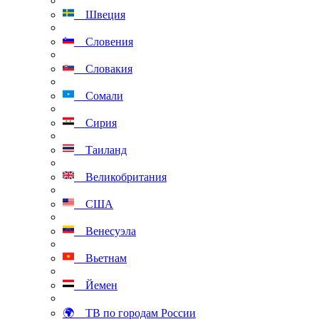
Швеция
Словения
Словакия
Сомали
Сирия
Таиланд
Великобритания
США
Венесуэла
Вьетнам
Йемен
🌍 ТВ по городам России