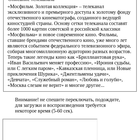
«Мосфильм. Золотая коллекция» – телеканал
эксклюзивного и премьерного доступа к золотому фонду
отечественного кинематографа, созданного ведущей
киностудией страны. Основу сетки телеканала составят
более 1000 картин советской и российской классики
«Мосфильма» и новое современное кино. Фильмы,
ставшие брендами отечественного кино, уже много лет
являются событием федерального телевизионного эфира,
собирая многомиллионную аудиторию разных возрастов.
Теперь такие легенды кино как «Бриллиантовая рука»,
«Иван Васильевич меняет профессию», «Ирония судьбы,
или С легким паром», «Кавказская пленница, или Новые
приключения Шурика», «Джентльмены удачи»,
«Девчата», «Служебный роман», «Любовь и голуби»,
«Москва слезам не верит» и многие другие...
Внимание! не спешите переключать, подождите,
для загрузки и воспроизведения требуется
некоторое время (5-60 сек).