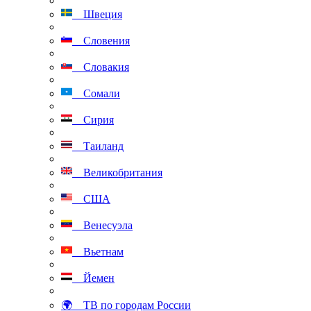
Швеция
Словения
Словакия
Сомали
Сирия
Таиланд
Великобритания
США
Венесуэла
Вьетнам
Йемен
🌍 ТВ по городам России