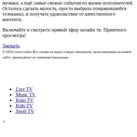
музыки, а ещё самые свежие события из жизни исполнителей.
Осталось сделать малость, просто выбрать понравившийся
телеканал, и получать удовольствие от качественного
контента.
Включайте и смотрите прямой эфир онлайн тв. Приятного
просмотра!
Закрыть
© 2026 yootv.online Все ссылки на аудио и видео материалы, представленные на нашем
сайте, принадлежат их законным владельцам.
Live TV
Music TV
Kino TV
Kids TV
Sport TV
<