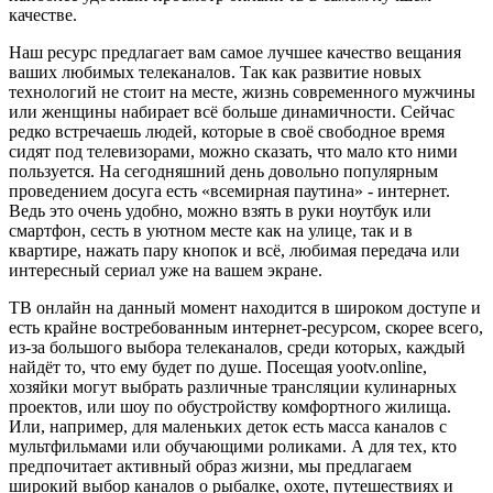
качестве.
Наш ресурс предлагает вам самое лучшее качество вещания
ваших любимых телеканалов. Так как развитие новых
технологий не стоит на месте, жизнь современного мужчины
или женщины набирает всё больше динамичности. Сейчас
редко встречаешь людей, которые в своё свободное время
сидят под телевизорами, можно сказать, что мало кто ними
пользуется. На сегодняшний день довольно популярным
проведением досуга есть «всемирная паутина» - интернет.
Ведь это очень удобно, можно взять в руки ноутбук или
смартфон, сесть в уютном месте как на улице, так и в
квартире, нажать пару кнопок и всё, любимая передача или
интересный сериал уже на вашем экране.
ТВ онлайн на данный момент находится в широком доступе и
есть крайне востребованным интернет-ресурсом, скорее всего,
из-за большого выбора телеканалов, среди которых, каждый
найдёт то, что ему будет по душе. Посещая yootv.online,
хозяйки могут выбрать различные трансляции кулинарных
проектов, или шоу по обустройству комфортного жилища.
Или, например, для маленьких деток есть масса каналов с
мультфильмами или обучающими роликами. А для тех, кто
предпочитает активный образ жизни, мы предлагаем
широкий выбор каналов о рыбалке, охоте, путешествиях и