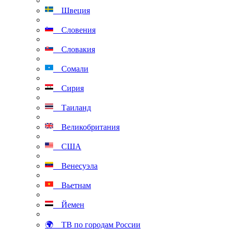
Швеция
Словения
Словакия
Сомали
Сирия
Таиланд
Великобритания
США
Венесуэла
Вьетнам
Йемен
🌍 ТВ по городам России