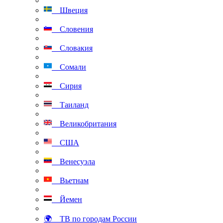
Швеция
Словения
Словакия
Сомали
Сирия
Таиланд
Великобритания
США
Венесуэла
Вьетнам
Йемен
🌍 ТВ по городам России