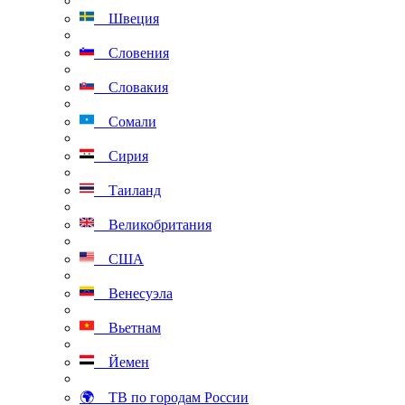
Швеция
Словения
Словакия
Сомали
Сирия
Таиланд
Великобритания
США
Венесуэла
Вьетнам
Йемен
🌍 ТВ по городам России