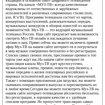
входящий в основной пакет цифрового телевидения
страны. На канале «МУЗ-ТВ» всегда качественные
видеоклипы от отечественных и зарубежных
исполнителей в различных современных стилях (поп,
рэп, R’n’B). Программа телеканала состоит из чартов,
концертных выступлений, развлекательных передач,
музыкальных конкурсов и обзоров новостей из жизни
знаменитостей. Муз-ТВ — это ведущий музыкальный
телеканал России. Наш сайт предлагает вам возможность
смотреть Муз-ТВ онлайн и наслаждаться лучшими
хитами и шоу. Прямо сейчас вы можете включить прямой
эфир Муз-ТВ на нашем сайте интернет-тв и погрузиться
в мир музыки совершенно бесплатно и без регистрации.
Списки самых свежих песен, престижные премии и топ
чарты уже ждут вас.На нашем сайте интернет-тв
трансляция канала Муз-ТВ идет круглосуточно,
музыкальные клипы, премии, новости шоу-бизнеса, а
также передачи о жизни популярных российских и
мировых исполнителей доступны вам без ограничений.
Также с помощью приложения для загрузки, вы можете
скачивать понравившиеся выпуски и пересматривать их
в любое время.Сегодня вы можете посмотреть Муз-ТВ на
нашем сайте интернет-телевидения абсолютно бесплатно,
без регистрации, в хорошем качестве и с удобным
списком программ. Не пропустите трансляцию самых