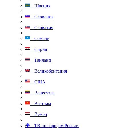
Швеция
Словения
Словакия
Сомали
Сирия
Таиланд
Великобритания
США
Венесуэла
Вьетнам
Йемен
🌍 ТВ по городам России