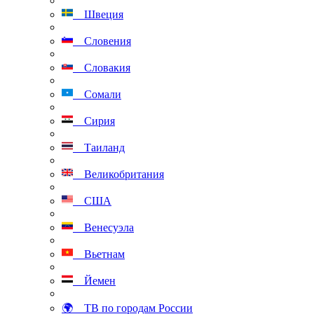
Швеция
Словения
Словакия
Сомали
Сирия
Таиланд
Великобритания
США
Венесуэла
Вьетнам
Йемен
🌍 ТВ по городам России