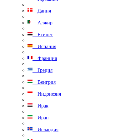
Дания
Алжир
Египет
Испания
Франция
Греция
Венгрия
Индонезия
Ирак
Иран
Исландия