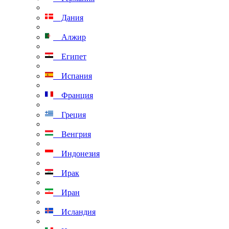
Дания
Алжир
Египет
Испания
Франция
Греция
Венгрия
Индонезия
Ирак
Иран
Исландия