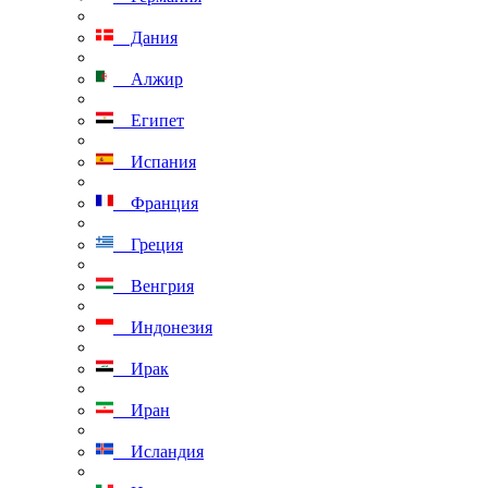
Дания
Алжир
Египет
Испания
Франция
Греция
Венгрия
Индонезия
Ирак
Иран
Исландия