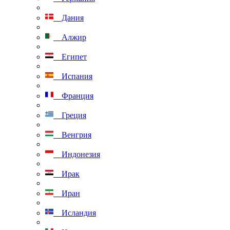
Дания
Алжир
Египет
Испания
Франция
Греция
Венгрия
Индонезия
Ирак
Иран
Исландия