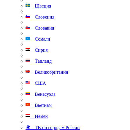
Швеция
Словения
Словакия
Сомали
Сирия
Таиланд
Великобритания
США
Венесуэла
Вьетнам
Йемен
🌍 ТВ по городам России