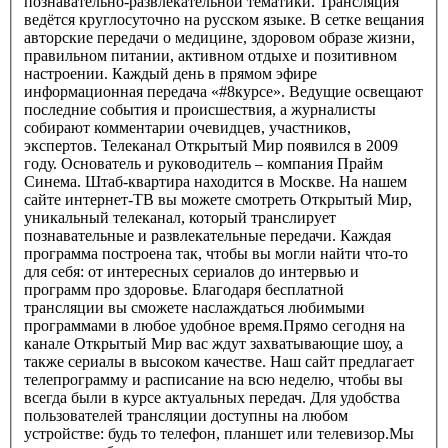
познавательно-развлекательной тематики. Трансляция
ведётся круглосуточно на русском языке. В сетке вещания
авторские передачи о медицине, здоровом образе жизни,
правильном питании, активном отдыхе и позитивном
настроении. Каждый день в прямом эфире
информационная передача «#8курсе». Ведущие освещают
последние события и происшествия, а журналисты
собирают комментарии очевидцев, участников,
экспертов. Телеканал Открытый Мир появился в 2009
году. Основатель и руководитель – компания Прайм
Синема. Штаб-квартира находится в Москве. На нашем
сайте интернет-ТВ вы можете смотреть Открытый Мир,
уникальный телеканал, который транслирует
познавательные и развлекательные передачи. Каждая
программа построена так, чтобы вы могли найти что-то
для себя: от интересных сериалов до интервью и
программ про здоровье. Благодаря бесплатной
трансляции вы сможете наслаждаться любимыми
программами в любое удобное время.Прямо сегодня на
канале Открытый Мир вас ждут захватывающие шоу, а
также сериалы в высоком качестве. Наш сайт предлагает
телепрограмму и расписание на всю неделю, чтобы вы
всегда были в курсе актуальных передач. Для удобства
пользователей трансляции доступны на любом
устройстве: будь то телефон, планшет или телевизор.Мы