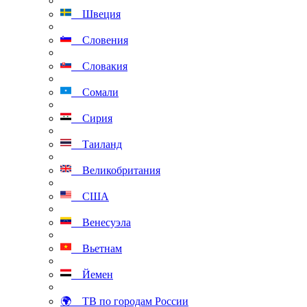
Швеция
Словения
Словакия
Сомали
Сирия
Таиланд
Великобритания
США
Венесуэла
Вьетнам
Йемен
🌍 ТВ по городам России