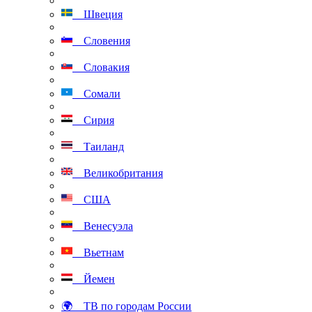
Швеция
Словения
Словакия
Сомали
Сирия
Таиланд
Великобритания
США
Венесуэла
Вьетнам
Йемен
🌍 ТВ по городам России