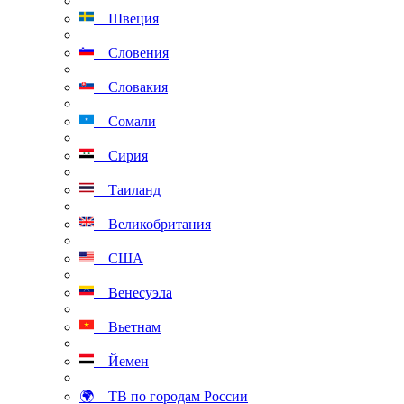
Швеция
Словения
Словакия
Сомали
Сирия
Таиланд
Великобритания
США
Венесуэла
Вьетнам
Йемен
🌍 ТВ по городам России