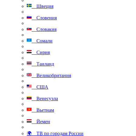
Швеция
Словения
Словакия
Сомали
Сирия
Таиланд
Великобритания
США
Венесуэла
Вьетнам
Йемен
🌍 ТВ по городам России