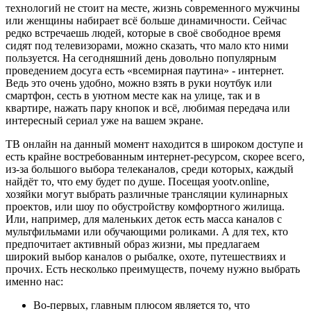
технологий не стоит на месте, жизнь современного мужчины
или женщины набирает всё больше динамичности. Сейчас
редко встречаешь людей, которые в своё свободное время
сидят под телевизорами, можно сказать, что мало кто ними
пользуется. На сегодняшний день довольно популярным
проведением досуга есть «всемирная паутина» - интернет.
Ведь это очень удобно, можно взять в руки ноутбук или
смартфон, сесть в уютном месте как на улице, так и в
квартире, нажать пару кнопок и всё, любимая передача или
интересный сериал уже на вашем экране.
ТВ онлайн на данный момент находится в широком доступе и
есть крайне востребованным интернет-ресурсом, скорее всего,
из-за большого выбора телеканалов, среди которых, каждый
найдёт то, что ему будет по душе. Посещая yootv.online,
хозяйки могут выбрать различные трансляции кулинарных
проектов, или шоу по обустройству комфортного жилища.
Или, например, для маленьких деток есть масса каналов с
мультфильмами или обучающими роликами. А для тех, кто
предпочитает активный образ жизни, мы предлагаем
широкий выбор каналов о рыбалке, охоте, путешествиях и
прочих. Есть несколько преимуществ, почему нужно выбрать
именно нас:
Во-первых, главным плюсом является то, что