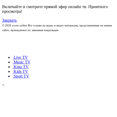
Включайте и смотрите прямой эфир онлайн тв. Приятного
просмотра!
Закрыть
© 2026 yootv.online Все ссылки на аудио и видео материалы, представленные на нашем
сайте, принадлежат их законным владельцам.
Live TV
Music TV
Kino TV
Kids TV
Sport TV
<