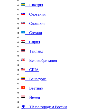
Швеция
Словения
Словакия
Сомали
Сирия
Таиланд
Великобритания
США
Венесуэла
Вьетнам
Йемен
🌍 ТВ по городам России