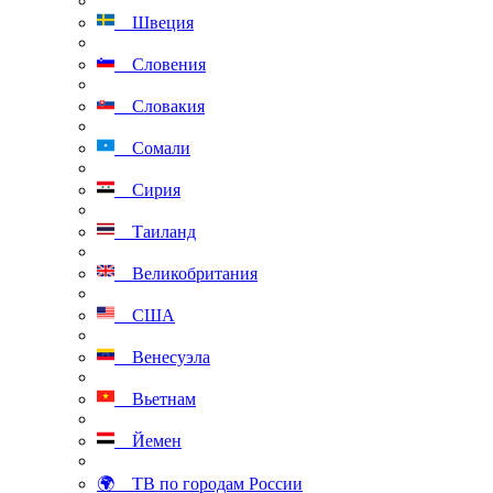
Швеция
Словения
Словакия
Сомали
Сирия
Таиланд
Великобритания
США
Венесуэла
Вьетнам
Йемен
🌍 ТВ по городам России