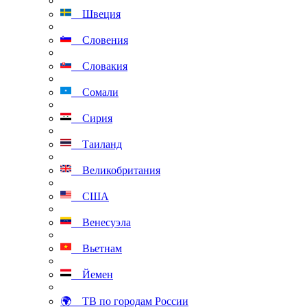
Швеция
Словения
Словакия
Сомали
Сирия
Таиланд
Великобритания
США
Венесуэла
Вьетнам
Йемен
🌍 ТВ по городам России