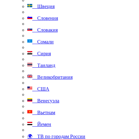
Швеция
Словения
Словакия
Сомали
Сирия
Таиланд
Великобритания
США
Венесуэла
Вьетнам
Йемен
🌍 ТВ по городам России