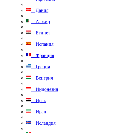
Дания
Алжир
Египет
Испания
Франция
Греция
Венгрия
Индонезия
Ирак
Иран
Исландия