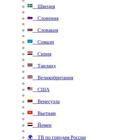
Швеция
Словения
Словакия
Сомали
Сирия
Таиланд
Великобритания
США
Венесуэла
Вьетнам
Йемен
🌍 ТВ по городам России