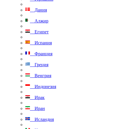
Дания
Алжир
Египет
Испания
Франция
Греция
Венгрия
Индонезия
Ирак
Иран
Исландия