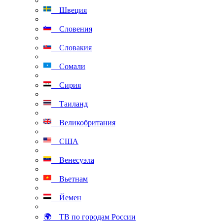
Швеция
Словения
Словакия
Сомали
Сирия
Таиланд
Великобритания
США
Венесуэла
Вьетнам
Йемен
🌍 ТВ по городам России