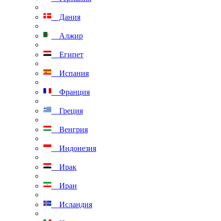
Дания
Алжир
Египет
Испания
Франция
Греция
Венгрия
Индонезия
Ирак
Иран
Исландия