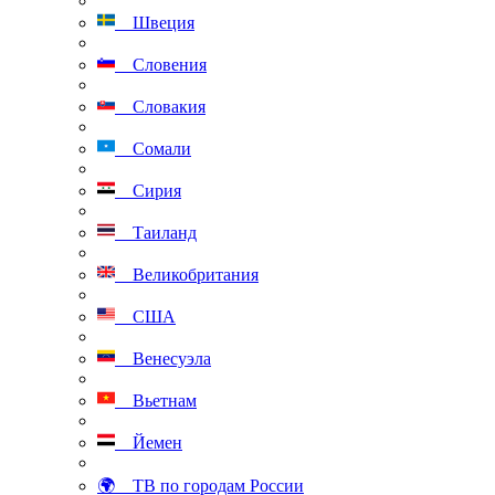
Швеция
Словения
Словакия
Сомали
Сирия
Таиланд
Великобритания
США
Венесуэла
Вьетнам
Йемен
🌍 ТВ по городам России