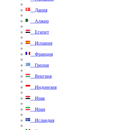
Дания
Алжир
Египет
Испания
Франция
Греция
Венгрия
Индонезия
Ирак
Иран
Исландия