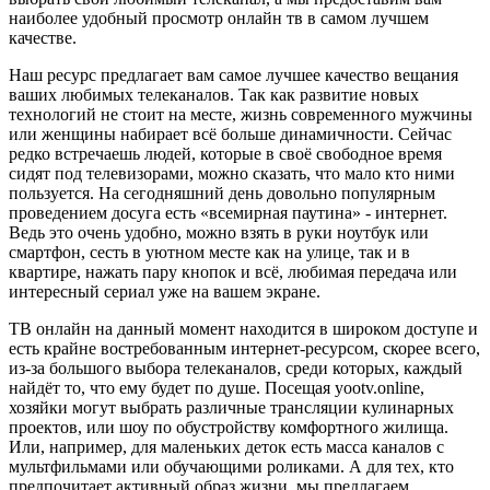
наиболее удобный просмотр онлайн тв в самом лучшем
качестве.
Наш ресурс предлагает вам самое лучшее качество вещания
ваших любимых телеканалов. Так как развитие новых
технологий не стоит на месте, жизнь современного мужчины
или женщины набирает всё больше динамичности. Сейчас
редко встречаешь людей, которые в своё свободное время
сидят под телевизорами, можно сказать, что мало кто ними
пользуется. На сегодняшний день довольно популярным
проведением досуга есть «всемирная паутина» - интернет.
Ведь это очень удобно, можно взять в руки ноутбук или
смартфон, сесть в уютном месте как на улице, так и в
квартире, нажать пару кнопок и всё, любимая передача или
интересный сериал уже на вашем экране.
ТВ онлайн на данный момент находится в широком доступе и
есть крайне востребованным интернет-ресурсом, скорее всего,
из-за большого выбора телеканалов, среди которых, каждый
найдёт то, что ему будет по душе. Посещая yootv.online,
хозяйки могут выбрать различные трансляции кулинарных
проектов, или шоу по обустройству комфортного жилища.
Или, например, для маленьких деток есть масса каналов с
мультфильмами или обучающими роликами. А для тех, кто
предпочитает активный образ жизни, мы предлагаем