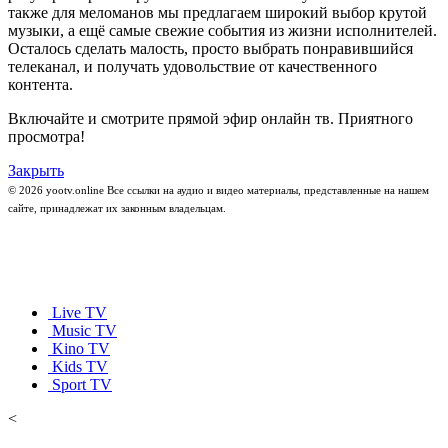
также для меломанов мы предлагаем широкий выбор крутой
музыки, а ещё самые свежие события из жизни исполнителей.
Осталось сделать малость, просто выбрать понравившийся
телеканал, и получать удовольствие от качественного
контента.
Включайте и смотрите прямой эфир онлайн тв. Приятного
просмотра!
Закрыть
© 2026 yootv.online Все ссылки на аудио и видео материалы, представленные на нашем
сайте, принадлежат их законным владельцам.
Live TV
Music TV
Kino TV
Kids TV
Sport TV
<