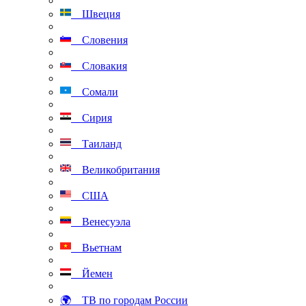
Швеция
Словения
Словакия
Сомали
Сирия
Таиланд
Великобритания
США
Венесуэла
Вьетнам
Йемен
🌍 ТВ по городам России