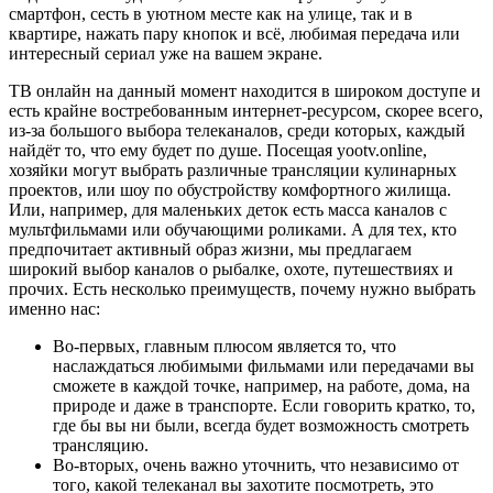
смартфон, сесть в уютном месте как на улице, так и в
квартире, нажать пару кнопок и всё, любимая передача или
интересный сериал уже на вашем экране.
ТВ онлайн на данный момент находится в широком доступе и
есть крайне востребованным интернет-ресурсом, скорее всего,
из-за большого выбора телеканалов, среди которых, каждый
найдёт то, что ему будет по душе. Посещая yootv.online,
хозяйки могут выбрать различные трансляции кулинарных
проектов, или шоу по обустройству комфортного жилища.
Или, например, для маленьких деток есть масса каналов с
мультфильмами или обучающими роликами. А для тех, кто
предпочитает активный образ жизни, мы предлагаем
широкий выбор каналов о рыбалке, охоте, путешествиях и
прочих. Есть несколько преимуществ, почему нужно выбрать
именно нас:
Во-первых, главным плюсом является то, что
наслаждаться любимыми фильмами или передачами вы
сможете в каждой точке, например, на работе, дома, на
природе и даже в транспорте. Если говорить кратко, то,
где бы вы ни были, всегда будет возможность смотреть
трансляцию.
Во-вторых, очень важно уточнить, что независимо от
того, какой телеканал вы захотите посмотреть, это