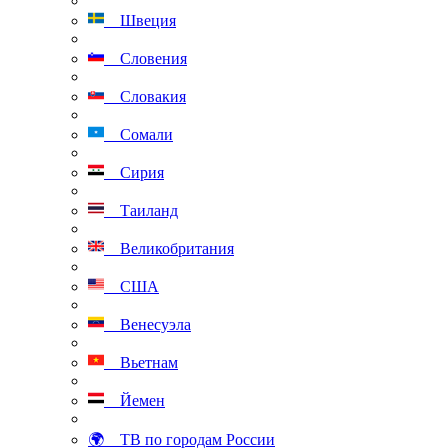
Швеция
Словения
Словакия
Сомали
Сирия
Таиланд
Великобритания
США
Венесуэла
Вьетнам
Йемен
🌍 ТВ по городам России