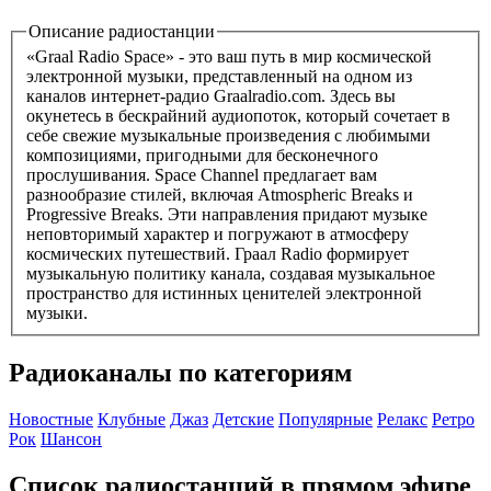
Описание радиостанции
«Graal Radio Space» - это ваш путь в мир космической
электронной музыки, представленный на одном из
каналов интернет-радио Graalradio.com. Здесь вы
окунетесь в бескрайний аудиопоток, который сочетает в
себе свежие музыкальные произведения с любимыми
композициями, пригодными для бесконечного
прослушивания. Space Channel предлагает вам
разнообразие стилей, включая Atmospheric Breaks и
Progressive Breaks. Эти направления придают музыке
неповторимый характер и погружают в атмосферу
космических путешествий. Граал Radio формирует
музыкальную политику канала, создавая музыкальное
пространство для истинных ценителей электронной
музыки.
Радиоканалы по категориям
Новостные
Клубные
Джаз
Детские
Популярные
Релакс
Ретро
Рок
Шансон
Список радиостанций в прямом эфире