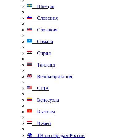
Швеция
Словения
Словакия
Сомали
Сирия
Таиланд
Великобритания
США
Венесуэла
Вьетнам
Йемен
🌍 ТВ по городам России