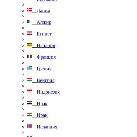
Дания
Алжир
Египет
Испания
Франция
Греция
Венгрия
Индонезия
Ирак
Иран
Исландия