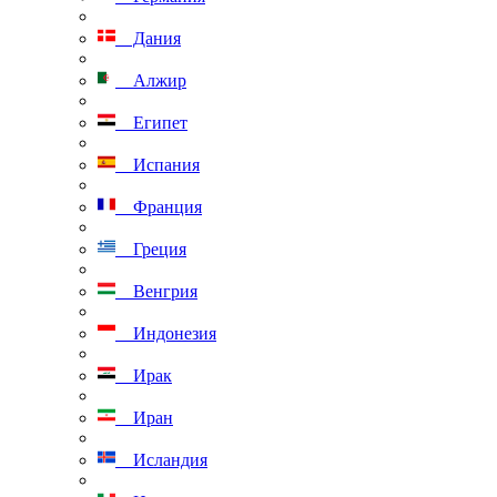
Дания
Алжир
Египет
Испания
Франция
Греция
Венгрия
Индонезия
Ирак
Иран
Исландия